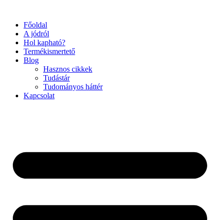
Ugrás
a
Főoldal
tartalomhoz
A jódról
Hol kapható?
Termékismertető
Blog
Hasznos cikkek
Tudástár
Tudományos háttér
Kapcsolat