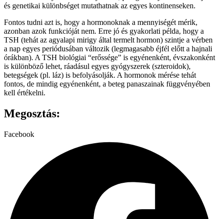
és genetikai különbséget mutathatnak az egyes kontinenseken.
Fontos tudni azt is, hogy a hormonoknak a mennyiségét mérik,
azonban azok funkcióját nem. Erre jó és gyakorlati példa, hogy a
TSH (tehát az agyalapi mirigy által termelt hormon) szintje a vérben
a nap egyes periódusában változik (legmagasabb éjfél előtt a hajnali
órákban). A TSH biológiai “erőssége” is egyénenként, évszakonként
is különböző lehet, ráadásul egyes gyógyszerek (szteroidok),
betegségek (pl. láz) is befolyásolják. A hormonok mérése tehát
fontos, de mindig egyénenként, a beteg panaszainak függvényében
kell értékelni.
Megosztás:
Facebook