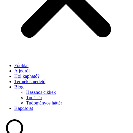
Főoldal
A jódról
Hol kapható?
Termékismertető
Blog
Hasznos cikkek
Tudástár
Tudományos háttér
Kapcsolat
Search
...