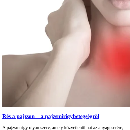
Rés a pajzson – a pajzsmirigybetegségről
A pajzsmirigy olyan szerv, amely közvetlenül hat az anyagcserére,