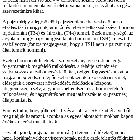
működése minden alapvető életfolyamatunkra, és ezáltal az egész
szervezetünkre kihat.
A pajzsmirigy a légcső előtt pajzsszerűen elhelyezkedő belső
elválasztású mirigyünk, ami jód és fehérje felhasználásával hormont
trijódtironint (T3-t) és thiroxint (T4-t) termel. Ezek mennyiségét az
agyalapi mirigy pajzsmirigyserkentő hormonján (TSH) keresztül
szabályozza (fontos megjegyezni, hogy a TSH nem a pajzsmirigy
által termelt hormon!).
Ezek a hormonok felelnek a szervezet anyagcsere-bioenergia
folyamatainak megfelelő működésért, a fehérje-szintézisért,
szabályozzák a testhőmérsékletünket, oxigén fogyasztásunkat, a
magzat idegrendszeri fejlődését csökkentik a koleszterinszintet,
elősegítik a szervezet növekedését, felelősek a központi
idegrendszer, a szív, a gyomor-bélrendszer és a bőr megfelelő
működéséért, és nagymértékben meghatározzák lelki (pszichés)
állapotunkat is.
Fontos tudni, hogy jóllehet a T3 és a T4 , a TSH szintjét a vérből
meg tudjuk határozni, azonban az egyes laboratóriumokban kapott
értékek eltérést mutathatnak.
További gond, hogy az un. normál (referencia értékeket) nem a
hazai körülményekhez viszonyították, pedig azok jelentős földrajzi