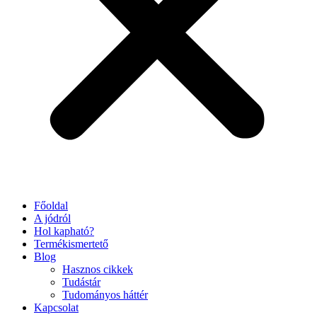
Főoldal
A jódról
Hol kapható?
Termékismertető
Blog
Hasznos cikkek
Tudástár
Tudományos háttér
Kapcsolat