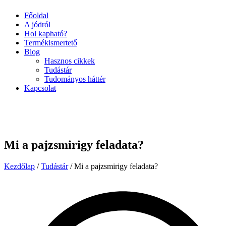
Főoldal
A jódról
Hol kapható?
Termékismertető
Blog
Hasznos cikkek
Tudástár
Tudományos háttér
Kapcsolat
Mi a pajzsmirigy feladata?
Kezdőlap
/
Tudástár
/ Mi a pajzsmirigy feladata?