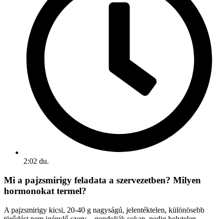
2:02 du.
Mi a pajzsmirigy feladata a szervezetben? Milyen
hormonokat termel?
A pajzsmirigy kicsi, 20-40 g nagyságú, jelentéktelen, különösebb
törődést nem igénylő szerv – gondolják sokan, pedig helytelen