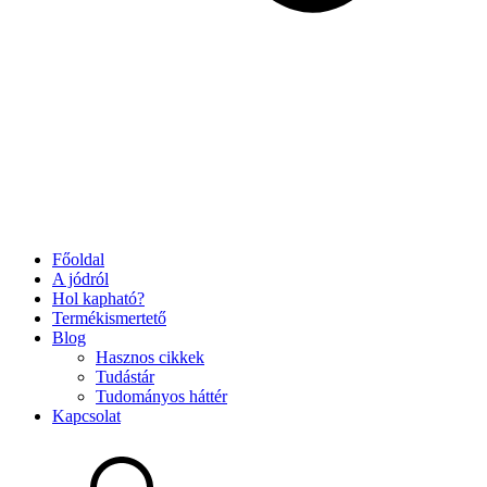
Főoldal
A jódról
Hol kapható?
Termékismertető
Blog
Hasznos cikkek
Tudástár
Tudományos háttér
Kapcsolat