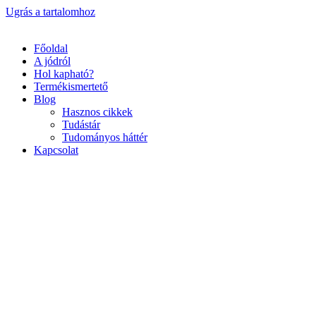
Ugrás a tartalomhoz
Főoldal
A jódról
Hol kapható?
Termékismertető
Blog
Hasznos cikkek
Tudástár
Tudományos háttér
Kapcsolat