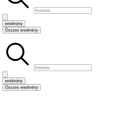
eredmény
Összes eredmény
Search
...
eredmény
Összes eredmény