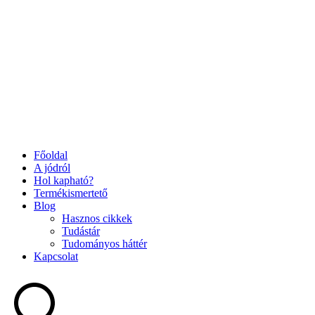
Főoldal
A jódról
Hol kapható?
Termékismertető
Blog
Hasznos cikkek
Tudástár
Tudományos háttér
Kapcsolat
Search
...