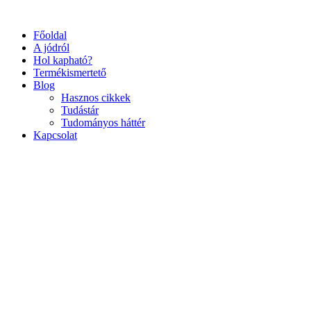
Ugrás
a
Főoldal
tartalomhoz
A jódról
Hol kapható?
Termékismertető
Blog
Hasznos cikkek
Tudástár
Tudományos háttér
Kapcsolat