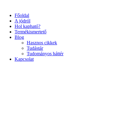
Ugrás
a
Főoldal
tartalomhoz
A jódról
Hol kapható?
Termékismertető
Blog
Hasznos cikkek
Tudástár
Tudományos háttér
Kapcsolat