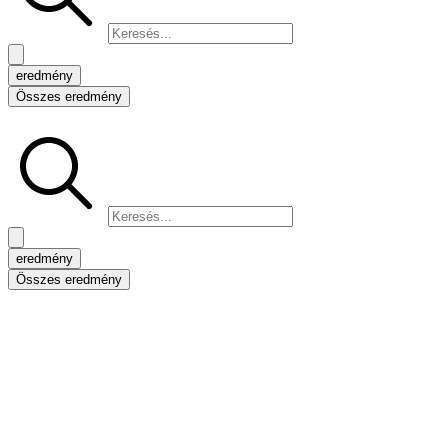
eredmény
Összes eredmény
Search
...
eredmény
Összes eredmény