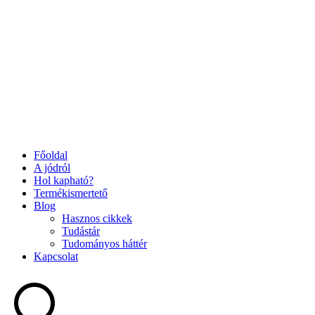
Főoldal
A jódról
Hol kapható?
Termékismertető
Blog
Hasznos cikkek
Tudástár
Tudományos háttér
Kapcsolat
Search
...