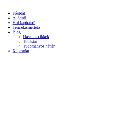
Ugrás
a
Főoldal
tartalomhoz
A jódról
Hol kapható?
Termékismertető
Blog
Hasznos cikkek
Tudástár
Tudományos háttér
Kapcsolat