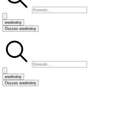
eredmény
Összes eredmény
Search
...
eredmény
Összes eredmény