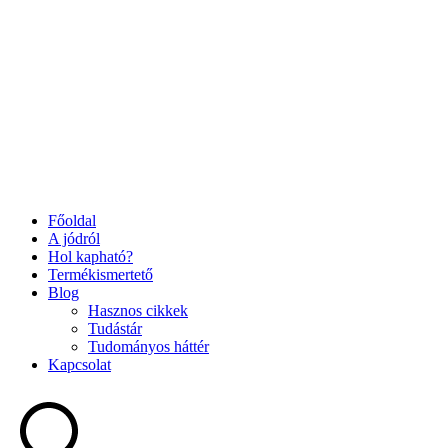
Főoldal
A jódról
Hol kapható?
Termékismertető
Blog
Hasznos cikkek
Tudástár
Tudományos háttér
Kapcsolat
Search
...