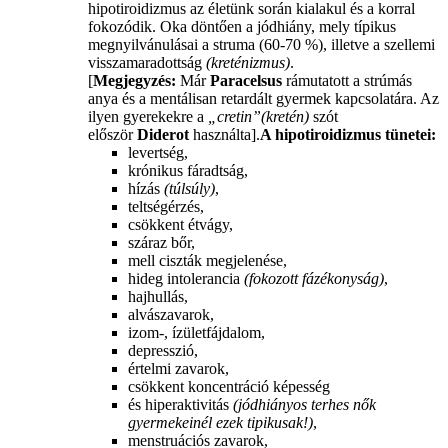
hipotiroidizmus az életünk során kialakul és a korral
fokozódik. Oka döntően a jódhiány, mely típikus
megnyilvánulásai a struma (60-70 %), illetve a szellemi
visszamaradottság
(kreténizmus)
.
[
Megjegyzés:
Már
Paracelsus
rámutatott a strúmás
anya és a mentálisan retardált gyermek kapcsolatára. Az
ilyen gyerekekre a
„cretin”
(kretén)
szót
először
Diderot
használta].
A hipotiroidizmus tünetei:
levertség,
krónikus fáradtság,
hízás
(túlsúly)
,
teltségérzés,
csökkent étvágy,
száraz bőr,
mell ciszták megjelenése,
hideg intolerancia
(fokozott fázékonyság)
,
hajhullás,
alvászavarok,
izom-, ízületfájdalom,
depresszió,
értelmi zavarok,
csökkent koncentráció képesség
és hiperaktivitás
(jódhiányos terhes nők
gyermekeinél ezek tipikusak!)
,
menstruációs zavarok,