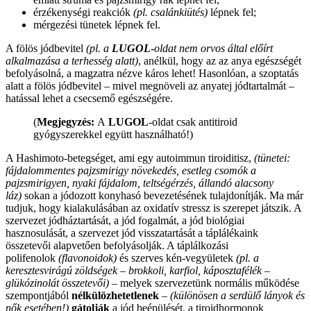
érzékenységi reakciók
(pl. csalánkiütés)
lépnek fel;
mérgezési tünetek lépnek fel.
A fölös jódbevitel
(pl. a
LUGOL
-oldat nem orvos által előírt
alkalmazása a terhesség alatt)
, anélkül, hogy az az anya egészségét
befolyásolná, a magzatra nézve káros lehet! Hasonlóan, a szoptatás
alatt a fölös jódbevitel – mivel megnöveli az anyatej jódtartalmát –
hatással lehet a csecsemő egészségére.
(
Megjegyzés:
A
LUGOL
-oldat csak antitiroid
gyógyszerekkel együtt használható!)
A Hashimoto-betegséget, ami egy autoimmun tiroiditisz,
(tünetei:
fájdalommentes pajzsmirigy növekedés, esetleg csomók a
pajzsmirigyen, nyaki fájdalom, teltségérzés, állandó alacsony
láz)
sokan a jódozott konyhasó bevezetésének tulajdonítják. Ma már
tudjuk, hogy kialakulásában az oxidatív stressz is szerepet játszik. A
szervezet jódháztartását, a jód fogalmát, a jód biológiai
hasznosulását, a szervezet jód visszatartását a táplálékaink
összetevői alapvetően befolyásolják. A táplálkozási
polifenolok
(flavonoidok)
és szerves kén-vegyületek
(pl. a
keresztesvirágú zöldségek – brokkoli, karfiol, káposztafélék –
glükózinolát összetevői)
– melyek szervezetünk normális működése
szempontjából
nélkülözhetetlenek
–
(különösen a serdülő lányok és
nők esetében!)
gátolják
a jód beépülését, a tiroidhormonok