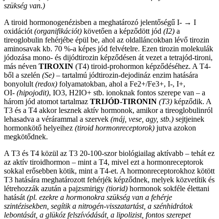
szükség van.)
A tiroid hormonogenézisben a meghatározó jelentőségű I- → I
oxidációt
(organifikációt)
követően a képződött jód
(I2)
a
tireoglobulin fehérjébe épül be, ahol az oldalláncokban lévő tirozin
aminosavak kb. 70 %-a képes jód felvételre. Ezen tirozin molekulák
jódozása mono- és dijódtirozin képződésen át vezet a tetrajód-tironi,
más néven
TIROXIN
(T4) tiroid-prohormon képződéséhez. A T4-
ből a szelén
(Se)
– tartalmú jódtirozin-dejodináz enzim hatására
bonyolult
(redox)
folyamatokban, ahol a Fe2+/Fe3+, I-, I+,
OI-
(hipojodit)
, IO3, H2IO+ stb. ionoknak fontos szerepe van – a
három jód atomot tartalmaz
TRIJÓD-TIRONIN
(T3)
képződik. A
T3 és a T4 akkor lesznek aktív hormonok, amikor a tireoglobulinról
lehasadva a vérárammal a szervek
(máj, vese, agy, stb.)
sejtjeinek
hormonkötő helyeihez
(tiroid hormonreceptorok)
jutva azokon
megkötődnek.
A T3 és T4 közül az T3 20-100-szor biológiailag aktívabb – tehát ez
az aktív tiroidhormon – mint a T4, mivel ezt a hormonreceptorok
sokkal erősebben kötik, mint a T4-et. A hormonreceptorokhoz kötött
T3 hatására meghatározott fehérjék képződnek, melyek közvetítik és
létrehozzák azután a pajzsmirigy
(tiorid)
hormonok sokféle élettani
hatását
(pl. ezekre a hormonokra szükség van a fehérje
szintézisekben, segítik a nitrogén-visszatartást, a szénhidrátok
lebontását, a glükóz felszívódását, a lipolizist, fontos szerepet