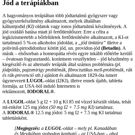
Jód a terápiákban
A hagyományos terápiában több jódtartalmú gyógyszer vagy
gyógyszerkészítmény alkalmazott, melyek általában
káliumjodid
(KI)
oldatok vagy ionos jódtartalmú készítmények. A
jód oxidáló hatása miatt jó fertőtlenítőszer. Erre a célra a
legközismertebb a bőrfelületek fertőtlenítésére alkalmazott, a KI-ot
tartalmazó 5 %-os alkoholos jódoldat, a
„jód tinktúra”
illetve a
polivinil-pirrodidonhoz kötött jód, un. providon-jód
(Betadin)
. A
másik – elsősorban a homeopátia révén egyre inkább előtérbe kerülő
– óvatosan fogyasztandó, korántsem veszélytelen – jód készítmény a
kiegészítő és az alternatív terápiák által számos problémára
(pl.
jódpótlás, pajzsmirigy problémák, fibrocisztikus mell-problémák, rák
és rák-prevenció stb.)
ajánlott és alkalmazott 1829-óta ismert
úgynevezett
LUGOL
-oldat (I2KI), illetve ennek újabb, tabletta
formája, az USA-ból induló Interneten is
reklámozott,
IODORAL®
.
A
LUGOL
-oldat 5 g I2 + 10 g KI 85 ml vízzel készült oldata, tehát
ml-enként 125 mg jódot
(50 mg I2 + 7.5 mg KI)
tartalmaz.
A
IODORAL®
12.5 mg jódot: 5 mg I2 + 7.5 mg KI tartalmaz
tablettánként.
[
Megjegyzés:
a
LUGOL
-oldat – mely pl. Kanadában
és Mexikóban szabadon kapható – az USA-ban – ahol