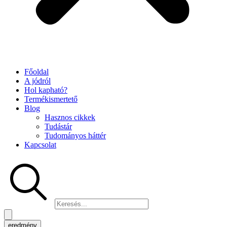
Főoldal
A jódról
Hol kapható?
Termékismertető
Blog
Hasznos cikkek
Tudástár
Tudományos háttér
Kapcsolat
Search
...
eredmény