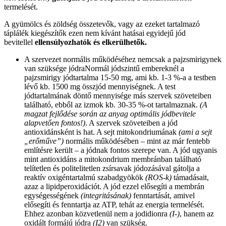
termelését.
A gyümölcs és zöldség összetevők, vagy az ezeket tartalmazó
táplálék kiegészítők ezen nem kívánt hatásai egyidejű jód
bevitellel
ellensúlyozhatók és elkerülhetők.
A szervezet normális működéséhez nemcsak a pajzsmirigynek
van szüksége jódraNormál jódszintű embereknél a
pajzsmirigy jódtartalma 15-50 mg, ami kb. 1-3 %-a a testben
lévő kb. 1500 mg összjód mennyiségnek. A test
jódtartalmának döntő mennyisége más szervek szöveteiben
található, ebből az izmok kb. 30-35 %-ot tartalmaznak.
(A
magzat fejlődése során az anyag optimális jódbevitele
alapvetően fontos!)
. A szervek szöveteiben a jód
antioxidánsként is hat. A sejt mitokondriumának
(ami a sejt
„erőműve”)
normális működésében – mint az már fentebb
említésre került – a jódnak fontos szerepe van. A jód ugyanis
mint antioxidáns a mitokondrium membránban található
telítetlen és politelitetlen zsírsavak jódozásával gátolja a
reaktív oxigéntartalmú szabadgyökök
(ROS-k)
támadásait,
azaz a lipidperoxidációt. A jód ezzel elősegíti a membrán
egységességének
(integritásának)
fenntartását, amivel
elősegíti és fenntartja az ATP, tehát az energia termelését.
Ehhez azonban közvetlenül nem a jodidionra
(I-)
, hanem az
oxidált formájú jódra
(I2)
van szükség.