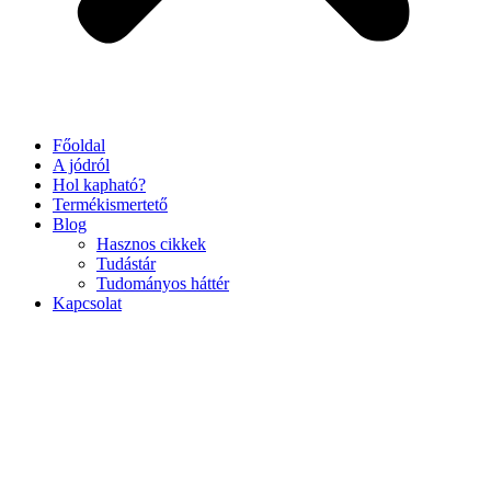
Főoldal
A jódról
Hol kapható?
Termékismertető
Blog
Hasznos cikkek
Tudástár
Tudományos háttér
Kapcsolat