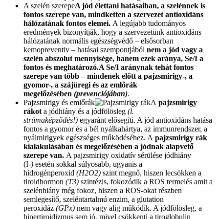
A szelén szerepe
A jód élettani hatásaiban, a szelénnek is
fontos szerepe van, mindketten a szervezet antioxidáns
hálózatának fontos elemei.
A legújabb tudományos
eredmények bizonyítják, hogy a szervezetünk antioxidáns
hálózatának normális egészségvédő – elsősorban
kemopreventiv – hatásai szempontjából
nem a jód vagy a
szelén abszolut mennyisége, hanem ezek aránya, Se/I a
fontos és meghatározó.
A Se/I aránynak tehát fontos
szerepe van több – mindenek előtt a pajzsmirigy-, a
gyomor-, a szájüregi és az emlőrák
megelőzésében
(prevenciójában)
.
Pajzsmirigy és emlőrák
A
pajzsmirigy
rákot
a jódhiány és a jódfölösleg
(l.
strúmaképződés!)
egyaránt elősegíti. A jód antioxidáns hatása
fontos a gyomor és a bél nyálkahártya, az immunrendszer, a
nyálmirigyek egészséges működéséhez. A
pajzsmirigy rák
kialakulásában és megelőzésében a jódnak alapvető
szerepe van.
A pajzsmirigy oxidatív sérülése jódhiány
(I
-)
esetén sokkal súlyosabb, ugyanis a
hidrogénperoxid
(H2O2)
szint megnő, hiszen lecsökken a
tiroidhormon
(T3)
szintézis, fokozódik a ROS termelés amit a
szelénhiány még fokoz, hiszen a ROS-okat részben
semlegesítő, szeléntartalmú enzim, a glutation
peroxidáz
(GPx)
nem vagy alig működik. A jódfölösleg, a
hipertiroidizmus sem jó, mivel csökkenti a tiroglobulin