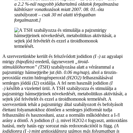
a 2.2 %-nál nagyobb jódtartalmú oldatok forgalmazása
kábítószer vonatkozások miatt 2007. 08. 01.-óta
szabályozott – csak 30 ml alatti térfogatban
forgalmazott.]
A szervezetünkbe került és felszívódott jodidion
(I -)
az agyalapi
mirigy
(hipofízis)
eredetű, úgynevezett
„tiroid-
stimulálóhormon”
(TSH)
szabályozása alatt a vérárammal a
pajzsmirigy hámsejtjeibe jut
(kb. 0.06 mg/nap)
, ahol a tirozin-
peroxidáz enzim hidrogénperoxid
(H2O2)
felhasználásával
semleges jóddá
(I2)
oxidálja. A fel nem használt jodidion
(I
-)
később a vizelettel ürül. A TSH szabályozza és stimulálja a
pajzsmirigy hámsejtjeinek növekedését, metabolitikus aktivitását, a
sejtek jód felvételét és ezzel a tiroidhomonok termelését. A
szervezetünk tehát a pajzsmirigy által szabályozott és befolyásolt
élettani folyamatokhoz döntően a semleges jódformát tudja
felhasználni és hasznosítani, azaz a normális működéshez a I-/I
arány a döntő. A jodidion
(I -)
, mivel H2O2-t fogyaszt, antioxidáns
hatású, mely hatás egy sorozat más redoxreakciótól is függ.
(A
jodidionra (I -) mint antioxidánsra számos más folyamatban is