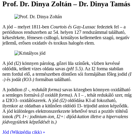
Prof. Dr. Dinya Zoltán – Dr. Dinya Tamás
A jód – melyet 1811-ben
Courtois és Gay-Lussac
fedeztek fel – a
periódusos rendszerben az 54. helyen 127 rendszámmal található,
kékesfekete, fémesen csillogó, kristályos kellemetlen szagú, negatív
jellemű, erősen oxidatív és toxikus halogén elem.
A jód
(I2)
könnyen párolog, gőzei lila színűek, vízben kevéssé
oldódik, telített vizes oldata savas
(pH 5.5)
. Az I2 forma stabilan
nem fordul elő, a természetben döntően sói formájában főleg jodid
(I
-)
és jodát
(IO3-)
formában található.
A jodidion
(I -, redukált forma)
savas közegben könnyen oxidálható
a semleges formává
(I oxidált forma)
. A I – , tehát redukáló szer, míg
a I2IO3- oxidálószerek. A jód
(I2)
oldódása KI-al fokozható,
ilyenkor az oldatban a kitűnően oldódó I3- trijodid anion képződik.
A jód különleges elektronszerkezete lehetővé teszi a pozitív töltésű
ionok
(Pl. I+: jodinium-ion, I2+: dijód-kation illetve a hipervalens
jódvegyületek képződését is.)
Jód (Wikipédia cikk) »