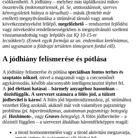
csökkenthető. A jódhiány – melyhez más táplálkozási mikro
összetevők
(mikronutriensek, pl. Se, antioxidánsok, szerves
kénvegyületek hiánya is társulhat)
– másik
(fentebb már
említett)
megnyilvánulása a strúmával társuló vagy annak
következményeként fellépő,
megelőzhető
– rendszerint fejlődési
vagy növekedési rendellenességekben is megnyilvánuló szellemi
visszamaradottság vagy leépülés
(az IQ 10-15-re
lecsökken!)
.
(Ennek egyik formája az un. endemikus kreténizmus,
ami ugyanazon a földrajzi területen tömegesen fordul elő)
.
A jódhiány felismerése és pótlása
A jódhiány felismerése és pótlása
speciálisan fontos terhes és
szoptatós nőknél
, mivel a magzatnál vagy a csecsemőnél
agykárosodás, később alacsonyabb intelligenciaszint léphet fel.
A
jód élettani hatásai
–
bármely anyagéhoz hasonlóan
–
dózisfüggők.
A szervezet számára a fölös jód, a túlzott
jódbevitel is káros!
A fölös jód hipotiroidizmushoz, pl. strúmához
vezethet főleg azoknál, akiknél már volt valamilyen pajzsmirigy
probléma
(pl. hipertiroidizmus, autoimmun pajzsmirigy betegség
pl.
Hashimoto
-, vagy
Graves
-betegség)
. A fölös jódbevitelre – a
dózistól függően – a szervezet általában háromféleképpen reagál:
a tiroid hormontermelést vagy a tiroid aktivitást megzavarja,
emiatt strúma és pajzsmirigy rák léphet fel;