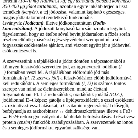
történik
(10-70 mg NaI/NaCl kg; egy teáskanál jódozott konyhasó
350-400 μg jódot tartalmaz)
, azonban egyre inkább terjed a liszt-
termékek
(kenyér)
, a tej jódozása, valamint kapható egészséges,
magas jódtartalommal rendelkező funkcionális
ásványvíz
(Jodicum)
, illetve jódkoncentrátum
(Jodis-
koncentrátum)
. A jódozott konyhasó kapcsán azonban legyünk
figyelemmel, hogy az ételbe sóval bevitt jódtartalom a főzés során
részben eltűnik; másrészt egészségvédelmi szempontból a só
fogyasztás csökkentése ajánlott, ami viszont együtt jár a jódbevitel
csökkentésével is.
A szervezetünk a táplálékkal a jódot döntően a tápcsatornából a
könnyen felszívódó szervetlen jód, az úgynevezett jodidion (
I
-)
formában veszi fel. A táplálékban előforduló jód más
formáinak
(pl. I2 szerves jód)
a felszívódáshoz előbb jodidformává
kell redukálódni. A semleges formáknak
(I, I2)
is számos fontos
szerepe van mind az élelmiszerekben, mind az élettani
folyamatokban. Pl. I–á redukálódik; oxidálódik jodáttá
(IO3-)
,
jodidionnal I3–t képez; gátolja a lipidperoxidációt, s ezzel csökkenti
az oxidatív-stressz hatásokat; a C-vitamin regenerációját elősegíti,
befolyásolja az aszkorbinsav ↔ dehidroaszkorbinsav illetve a Fe3+
↔ Fe2+ redoxegyensúlyokat a kénhidak befolyásolásával részt vesz
protein
(enzim)
funkciók szabályozásában. A szervezetnek az ionos
és a semleges jódformákra egyaránt szüksége van.