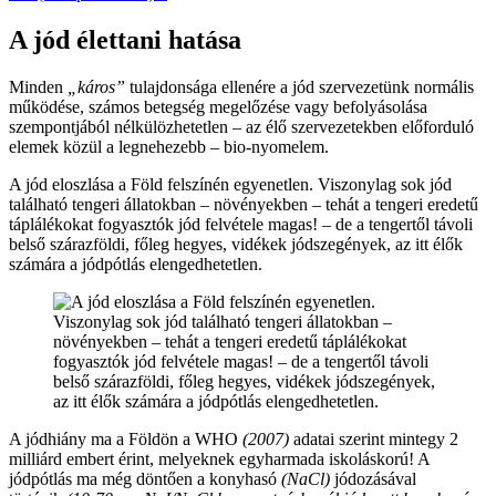
A jód élettani hatása
Minden
„káros”
tulajdonsága ellenére a jód szervezetünk normális
működése, számos betegség megelőzése vagy befolyásolása
szempontjából nélkülözhetetlen – az élő szervezetekben előforduló
elemek közül a legnehezebb – bio-nyomelem.
A jód eloszlása a Föld felszínén egyenetlen. Viszonylag sok jód
található tengeri állatokban – növényekben – tehát a tengeri eredetű
táplálékokat fogyasztók jód felvétele magas! – de a tengertől távoli
belső szárazföldi, főleg hegyes, vidékek jódszegények, az itt élők
számára a jódpótlás elengedhetetlen.
A jódhiány ma a Földön a WHO
(2007)
adatai szerint mintegy 2
milliárd embert érint, melyeknek egyharmada iskoláskorú! A
jódpótlás ma még döntően a konyhasó
(NaCl)
jódozásával