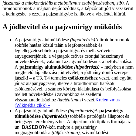
játszanak a mitokondriális metabolizmus szabályozásában, stb)
. A
tiroidhormonok a májban dejódozódnak, a képződött jód visszakerül
a keringésbe, s ezzel a pajzsmirigybe is, illetve a vizelettel kiürül.
A jódbevitel és a pajzsmirigy működés
A pajzsmirigy alulműködése
(hipotireózis)
A tiroidhormonok
sokféle hatása közül talán a legfontosabbak és
legjellegzetesebbek a pajzsmirigy- és mell- szövetek
anyagcseréjének, a végtagok csöves csontjai hosszirányú
növekedésének, valamint az agyműködésnek a befolyásolása.
A
pajzsmirigy alulműködése
(hipotireózis)
– melyben a nem
megfelelő táplálkozási jódfelvétel, a jódhiány döntő szerepet
játszik! – a T3, T4 termelés
csökkenéséhez
vezet, ami együtt
jár az alapanyagcsere, illetve a tiroidhormon hatások
csökkenésével, a számos kórkép kialakulása és befolyásolása
mellett növekedésbeli zavarokhoz és szellemi
visszamaradottsághoz
(kreténizmus)
vezet.
Kretenizmus
(Wikipédia cikk) »
A pajzsmirigy túlműködése
(hipertireózis)
A
pajzsmirigy
túlműködése
(hipertireózis)
többféle patológiás állapotot és
betegséget eredményezhet. A hiperfunkció tipikus formája az
un.
BASEDOW
-kór, melyre a pajzsmirigy
megnagyobbodása
(diffúz struma)
, szívműködési