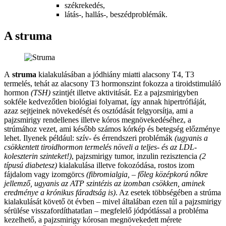
székrekedés,
látás-, hallás-, beszédproblémák.
A struma
A
struma
kialakulásában a jódhiány miatti alacsony T4, T3
termelés, tehát az alacsony T3 hormonszint fokozza a tiroidstimuláló
hormon
(TSH)
szintjét illetve aktivitását. Ez a pajzsmirigyben
sokféle kedvezőtlen biológiai folyamat, így annak hipertrófiáját,
azaz sejtjeinek növekedését és osztódását felgyorsítja, ami a
pajzsmirigy rendellenes illetve kóros megnövekedéséhez, a
strúmához vezet, ami később számos kórkép és betegség előzménye
lehet. Ilyenek például: szív- és érrendszeri problémák
(ugyanis a
csökkentett tiroidhormon termelés növeli a teljes- és az LDL-
koleszterin szinteket!)
, pajzsmirigy tumor, inzulin rezisztencia
(2
típusú diabetesz)
kialakulása illetve fokozódása, rostos izom
fájdalom vagy izomgörcs
(fibromialgia, – főleg középkorú nőkre
jellemző, ugyanis az ATP szintézis az izomban csökken, aminek
eredménye a krónikus fáradtság is)
. Az esetek többségében a strúma
kialakulását követő öt évben – mivel általában ezen túl a pajzsmirigy
sérülése visszafordíthatatlan – megfelelő jódpótlással a probléma
kezelhető, a pajzsmirigy kórosan megnövekedett mérete