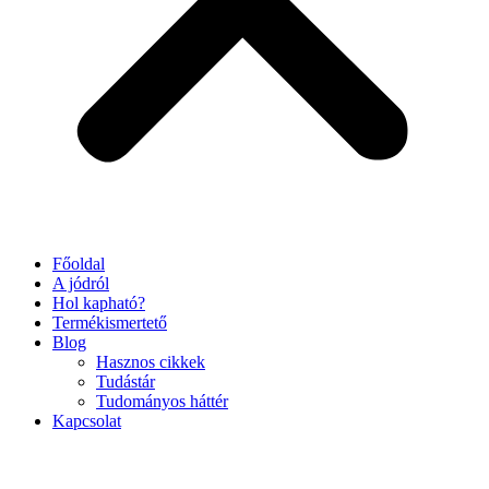
Főoldal
A jódról
Hol kapható?
Termékismertető
Blog
Hasznos cikkek
Tudástár
Tudományos háttér
Kapcsolat