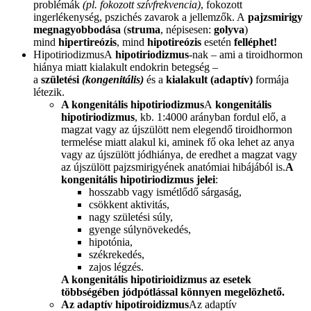
problémák
(pl. fokozott szívfrekvencia)
, fokozott
ingerlékenység, pszichés zavarok a jellemzők. A
pajzsmirigy
megnagyobbodása
(
struma
, népisesen:
golyva
)
mind
hipertireózis
, mind
hipotireózis
esetén
felléphet!
HipotiriodizmusA
hipotiriodizmus
-nak – ami a tiroidhormon
hiánya miatt kialakult endokrin betegség –
a
születési
(kongenitális)
és a
kialakult (adaptív)
formája
létezik.
A kongenitális hipotiriodizmus
A
kongenitális
hipotiriodizmus
, kb. 1:4000 arányban fordul elő, a
magzat vagy az újszülött nem elegendő tiroidhormon
termelése miatt alakul ki, aminek fő oka lehet az anya
vagy az újszülött jódhiánya, de eredhet a magzat vagy
az újszülött pajzsmirigyének anatómiai hibájából is.
A
kongenitális hipotiriodizmus jelei
:
hosszabb vagy ismétlődő sárgaság,
csökkent aktivitás,
nagy születési súly,
gyenge súlynövekedés,
hipotónia,
székrekedés,
zajos légzés.
A kongenitális hipotirioidizmus az esetek
többségében jódpótlással könnyen megelözhető.
Az adaptív hipotiroidizmus
Az adaptív