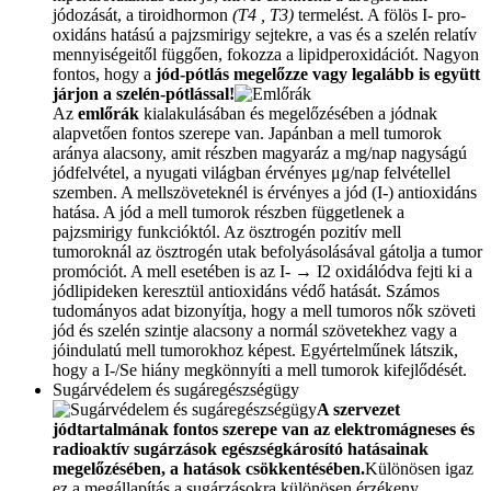
jódozását, a tiroidhormon
(T4 , T3)
termelést. A fölös I- pro-
oxidáns hatású a pajzsmirigy sejtekre, a vas és a szelén relatív
mennyiségeitől függően, fokozza a lipidperoxidációt. Nagyon
fontos, hogy a
jód-pótlás megelőzze vagy legalább is együtt
járjon a szelén-pótlással!
Az
emlőrák
kialakulásában és megelőzésében a jódnak
alapvetően fontos szerepe van. Japánban a mell tumorok
aránya alacsony, amit részben magyaráz a mg/nap nagyságú
jódfelvétel, a nyugati világban érvényes μg/nap felvétellel
szemben. A mellszöveteknél is érvényes a jód (I-) antioxidáns
hatása. A jód a mell tumorok részben függetlenek a
pajzsmirigy funkcióktól. Az ösztrogén pozitív mell
tumoroknál az ösztrogén utak befolyásolásával gátolja a tumor
promóciót. A mell esetében is az I- → I2 oxidálódva fejti ki a
jódlipideken keresztül antioxidáns védő hatását. Számos
tudományos adat bizonyítja, hogy a mell tumoros nők szöveti
jód és szelén szintje alacsony a normál szövetekhez vagy a
jóindulatú mell tumorokhoz képest. Egyértelműnek látszik,
hogy a I-/Se hiány megkönnyíti a mell tumorok kifejlődését.
Sugárvédelem és sugáregészségügy
A szervezet
jódtartalmának fontos szerepe van az elektromágneses és
radioaktív sugárzások egészségkárosító hatásainak
megelőzésében, a hatások csökkentésében.
Különösen igaz
ez a megállapítás a sugárzásokra különösen érzékeny